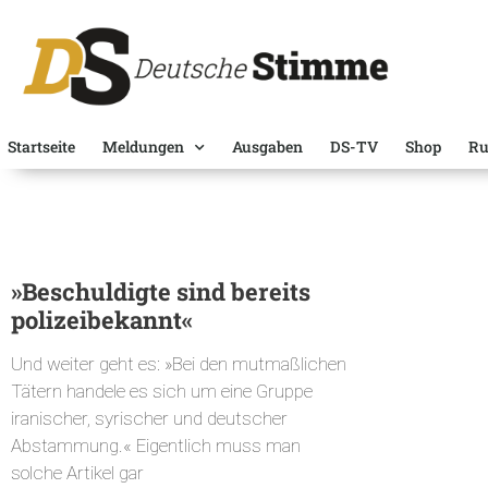
Startseite
Meldungen
Ausgaben
DS-TV
Shop
Ru
»Beschuldigte sind bereits
polizeibekannt«
Und weiter geht es: »Bei den mutmaßlichen
Tätern handele es sich um eine Gruppe
iranischer, syrischer und deutscher
Abstammung.« Eigentlich muss man
solche Artikel gar