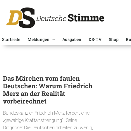
Startseite
Meldungen
Ausgaben
DS-TV
Shop
Ru
Das Märchen vom faulen
Deutschen: Warum Friedrich
Merz an der Realität
vorbeirechnet
Bundeskanzler Friedrich Merz fordert eine
„gewaltige Kraftanstrengung“. Seine
Diagnose: Die Deutschen arbeiten zu wenig,