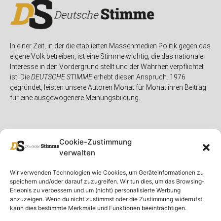
In einer Zeit, in der die etablierten Massenmedien Politik gegen das
eigene Volk betreiben, ist eine Stimme wichtig, die das nationale
Interesse in den Vordergrund stellt und der Wahrheit verpflichtet
ist. Die
DEUTSCHE STIMME
erhebt diesen Anspruch. 1976
gegründet, leisten unsere Autoren Monat für Monat ihren Beitrag
für eine ausgewogenere Meinungsbildung.
Cookie-Zustimmung
verwalten
Unser Magazin
Rubriken
Rechtliches
Wir verwenden Technologien wie Cookies, um Geräteinformationen zu
speichern und/oder darauf zuzugreifen. Wir tun dies, um das Browsing-
Spenden
Deutschland
Rechtliche Hinweise
Erlebnis zu verbessern und um (nicht) personalisierte Werbung
anzuzeigen. Wenn du nicht zustimmst oder die Zustimmung widerrufst,
Ausgaben
Ausland
Impressum
kann dies bestimmte Merkmale und Funktionen beeinträchtigen.
DS-TV
Gespräch
Datenschutzerklärung