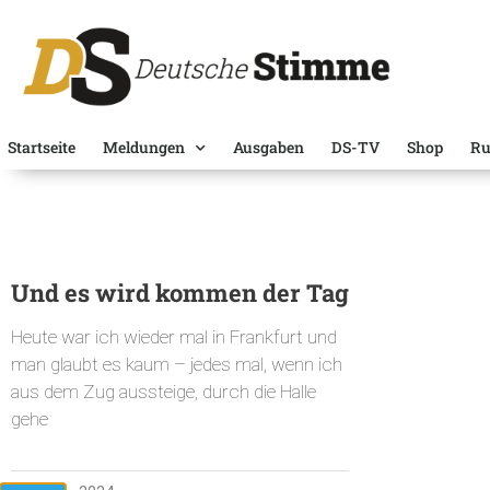
Startseite
Meldungen
Ausgaben
DS-TV
Shop
Ru
Und es wird kommen der Tag
Heute war ich wieder mal in Frankfurt und
man glaubt es kaum – jedes mal, wenn ich
aus dem Zug aussteige, durch die Halle
gehe