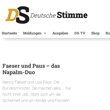
Startseite
Meldungen
Ausgaben
DS-TV
Shop
Ru
Faeser und Paus – das
Napalm-Duo
Nancy Faeser und Lisa Paus. Die
Bundesminister. Sie machen alles … nur
nicht ihren Job. Statt sich um die
Sicherheit und um Kinder und Familien