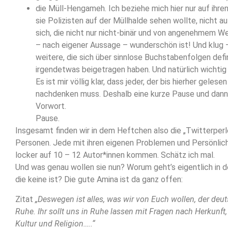
die Müll-Hengameh. Ich beziehe mich hier nur auf ihre
sie Polizisten auf der Müllhalde sehen wollte, nicht a
sich, die nicht nur nicht-binär und von angenehmem W
– nach eigener Aussage – wunderschön ist! Und klug
weitere, die sich über sinnlose Buchstabenfolgen defi
irgendetwas beigetragen haben. Und natürlich wichtig 
Es ist mir völlig klar, dass jeder, der bis hierher gelese
nachdenken muss. Deshalb eine kurze Pause und dann
Vorwort.
Pause.
Insgesamt finden wir in dem Heftchen also die „Twitterper
Personen. Jede mit ihren eigenen Problemen und Persönlich
locker auf 10 – 12 Autor*innen kommen. Schätz ich mal.
Und was genau wollen sie nun? Worum geht’s eigentlich in d
die keine ist? Die gute Amina ist da ganz offen:
Zitat
„Deswegen ist alles, was wir von Euch wollen, der deu
Ruhe. Ihr sollt uns in Ruhe lassen mit Fragen nach Herkunft,
Kultur und Religion…..“