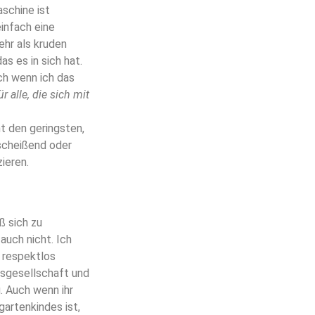
schine ist
infach eine
hr als kruden
s es in sich hat.
ch wenn ich das
r alle, die sich mit
ht den geringsten,
gscheißend oder
ieren.
ß sich zu
 auch nicht. Ich
d respektlos
tsgesellschaft und
. Auch wenn ihr
artenkindes ist,