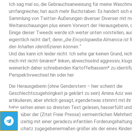
Ich sag mal so, die Gebrauchsanweisung für meine Waschma
umfangreicher, hat auch mehr Buchstaben. Es handelt sich e
Sammlung von Twitter-Äußerungen diverser Diverser mit me
Weltanschauungen plus einem Vorwort der Herausgeberin, da
Einige dieser Tweeds werde ich weiter unten vorstellen, au
eigentlich nicht darf, denn
„die Encyclopaedia Almanica ist fü
den Inhalten identifizieren können.“
Und das kann ich leider nicht. Ich sehe gar keinen Grund, nic
mich mit nicht-binären* linken, abwechselnd aggressiv, klu
weinerlich daher schreibenden Kartoffelhassern* zu identifiz
Perspektivwechsel hin oder her.
Die Herausgeberin (ohne Genderstern – hier scheint die
Geschlechtszugehörigkeit ja geklärt zu sein) Amina Aziz wei
artikulieren, aber ehrlich gesagt, irgendetwas stimmt mit ihr
habe selten einen so dreisten Text gelesen, hasserfüllt un
gegenüber der (Zitat Freie Presse) vermeintlichen Mehrhei
gleichzeitig mit einer geradezu infantilen Forderungshaltung
Wortschatz zugegebenermaßen größer als der eines Kinderg