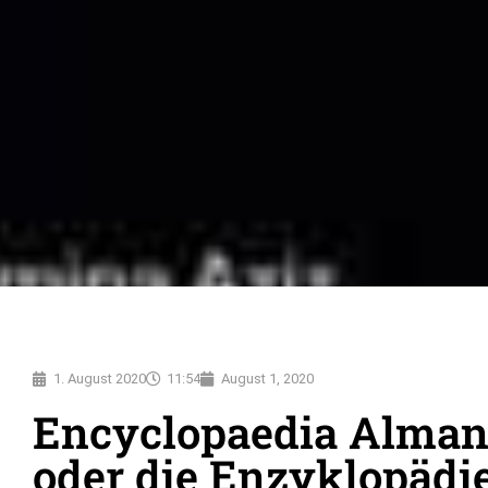
1. August 2020
11:54
August 1, 2020
Encyclopaedia Alman
oder die Enzyklopädie