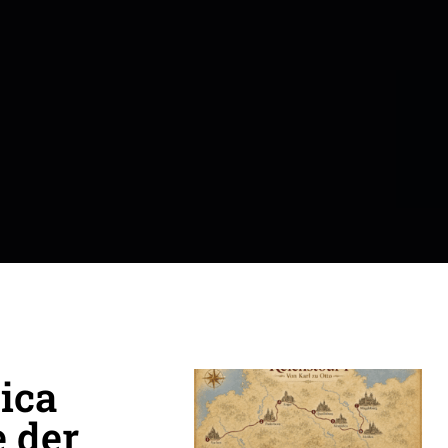
ica
 der