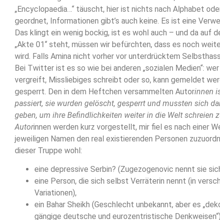
„Encyclopaedia…“ täuscht, hier ist nichts nach Alphabet od
geordnet, Informationen gibt’s auch keine. Es ist eine Verwe
Das klingt ein wenig bockig, ist es wohl auch – und da auf 
„Akte 01“ steht, müssen wir befürchten, dass es noch weit
wird. Falls Amina nicht vorher vor unterdrücktem Selbsthass
Bei Twitter ist es so wie bei anderen „sozialen Medien“: wer
vergreift, Missliebiges schreibt oder so, kann gemeldet we
gesperrt. Den in dem Heftchen versammelten Autor
innen i
passiert, sie wurden gelöscht, gesperrt und mussten sich 
geben, um ihre Befindlichkeiten weiter in die Welt schreien 
Autor
innen werden kurz vorgestellt, mir fiel es nach einer W
jeweiligen Namen den real existierenden Personen zuzuordne
dieser Truppe wohl:
eine depressive Serbin? (Zugezogenovic nennt sie sich
eine Person, die sich selbst Verräterin nennt (in vers
Variationen),
ein Bahar Sheikh (Geschlecht unbekannt, aber es „dek
gängige deutsche und eurozentristische Denkweisen“