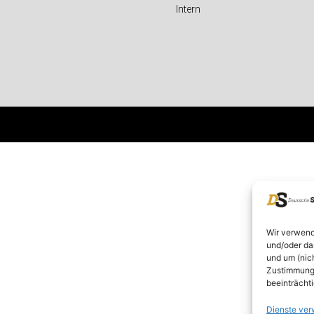
Intern
Wir verwend
und/oder da
und um (nic
Zustimmung 
beeinträcht
Dienste ver