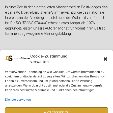
In einer Zeit, in der die etablierten Massenmedien Politik gegen das
eigene Volk betreiben, ist eine Stimme wichtig, die das nationale
Interesse in den Vordergrund stellt und der Wahrheit verpflichtet
ist. Die
DEUTSCHE STIMME
erhebt diesen Anspruch. 1976
gegründet, leisten unsere Autoren Monat für Monat ihren Beitrag
für eine ausgewogenere Meinungsbildung.
Cookie-Zustimmung
verwalten
Unser Magazin
Rubriken
Rechtliches
Wir verwenden Technologien wie Cookies, um Geräteinformationen zu
speichern und/oder darauf zuzugreifen. Wir tun dies, um das Browsing-
Spenden
Deutschland
Rechtliche Hinweise
Erlebnis zu verbessern und um (nicht) personalisierte Werbung
anzuzeigen. Wenn du nicht zustimmst oder die Zustimmung widerrufst,
Ausgaben
Ausland
Impressum
kann dies bestimmte Merkmale und Funktionen beeinträchtigen.
DS-TV
Gespräch
Datenschutzerklärung
Abonnieren
Opposition
Dienste verwalten
Rundbrief
Panorama
Über uns
Feuilleton
AKZEPTIEREN