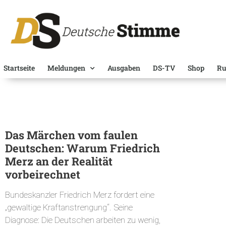
Startseite
Meldungen
Ausgaben
DS-TV
Shop
Ru
Das Märchen vom faulen
Deutschen: Warum Friedrich
Merz an der Realität
vorbeirechnet
Bundeskanzler Friedrich Merz fordert eine
„gewaltige Kraftanstrengung“. Seine
Diagnose: Die Deutschen arbeiten zu wenig,