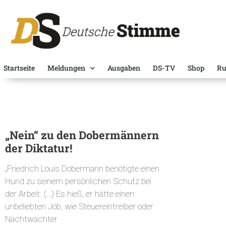
Startseite
Meldungen
Ausgaben
DS-TV
Shop
Ru
„Nein“ zu den Dobermännern
der Diktatur!
„Friedrich Louis Dobermann benötigte einen
Hund zu seinem persönlichen Schutz bei
der Arbeit. (…) Es hieß, er hätte einen
unbeliebten Job, wie Steuereintreiber oder
Nachtwächter