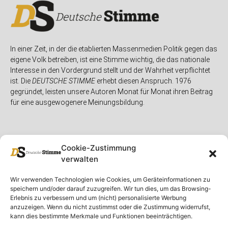
In einer Zeit, in der die etablierten Massenmedien Politik gegen das
eigene Volk betreiben, ist eine Stimme wichtig, die das nationale
Interesse in den Vordergrund stellt und der Wahrheit verpflichtet
ist. Die
DEUTSCHE STIMME
erhebt diesen Anspruch. 1976
gegründet, leisten unsere Autoren Monat für Monat ihren Beitrag
für eine ausgewogenere Meinungsbildung.
Cookie-Zustimmung
verwalten
Unser Magazin
Rubriken
Rechtliches
Wir verwenden Technologien wie Cookies, um Geräteinformationen zu
speichern und/oder darauf zuzugreifen. Wir tun dies, um das Browsing-
Spenden
Deutschland
Rechtliche Hinweise
Erlebnis zu verbessern und um (nicht) personalisierte Werbung
anzuzeigen. Wenn du nicht zustimmst oder die Zustimmung widerrufst,
Ausgaben
Ausland
Impressum
kann dies bestimmte Merkmale und Funktionen beeinträchtigen.
DS-TV
Gespräch
Datenschutzerklärung