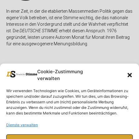
In einer Zeit, in der die etablierten Massenmedien Politik gegen das
eigene Volk betreiben, ist eine Stimme wichtig, die das nationale
Interesse in den Vordergrund stellt und der Wahrheit verpflichtet
ist. Die
DEUTSCHE STIMME
erhebt diesen Anspruch. 1976
gegründet, leisten unsere Autoren Monat für Monat ihren Beitrag
für eine ausgewogenere Meinungsbildung.
Cookie-Zustimmung
verwalten
Unser Magazin
Rubriken
Rechtliches
Wir verwenden Technologien wie Cookies, um Geräteinformationen zu
speichern und/oder darauf zuzugreifen. Wir tun dies, um das Browsing-
Spenden
Deutschland
Rechtliche Hinweise
Erlebnis zu verbessern und um (nicht) personalisierte Werbung
anzuzeigen. Wenn du nicht zustimmst oder die Zustimmung widerrufst,
Ausgaben
Ausland
Impressum
kann dies bestimmte Merkmale und Funktionen beeinträchtigen.
DS-TV
Gespräch
Datenschutzerklärung
Abonnieren
Opposition
Dienste verwalten
Rundbrief
Panorama
Über uns
Feuilleton