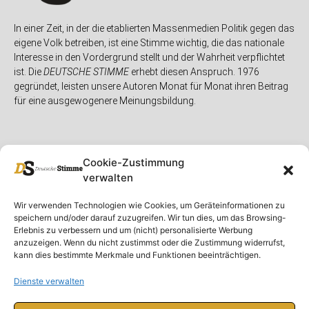
In einer Zeit, in der die etablierten Massenmedien Politik gegen das
eigene Volk betreiben, ist eine Stimme wichtig, die das nationale
Interesse in den Vordergrund stellt und der Wahrheit verpflichtet
ist. Die
DEUTSCHE STIMME
erhebt diesen Anspruch. 1976
gegründet, leisten unsere Autoren Monat für Monat ihren Beitrag
für eine ausgewogenere Meinungsbildung.
Cookie-Zustimmung
verwalten
Unser Magazin
Rubriken
Rechtliches
Wir verwenden Technologien wie Cookies, um Geräteinformationen zu
speichern und/oder darauf zuzugreifen. Wir tun dies, um das Browsing-
Spenden
Deutschland
Rechtliche Hinweise
Erlebnis zu verbessern und um (nicht) personalisierte Werbung
anzuzeigen. Wenn du nicht zustimmst oder die Zustimmung widerrufst,
Ausgaben
Ausland
Impressum
kann dies bestimmte Merkmale und Funktionen beeinträchtigen.
DS-TV
Gespräch
Datenschutzerklärung
Abonnieren
Opposition
Dienste verwalten
Rundbrief
Panorama