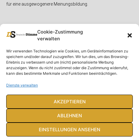
für eine ausgewogenere Meinungsbildung.
Cookie-Zustimmung
verwalten
Unser Magazin
Rubriken
Rechtliches
Wir verwenden Technologien wie Cookies, um Geräteinformationen zu
speichern und/oder darauf zuzugreifen. Wir tun dies, um das Browsing-
Spenden
Deutschland
Rechtliche Hinweise
Erlebnis zu verbessern und um (nicht) personalisierte Werbung
anzuzeigen. Wenn du nicht zustimmst oder die Zustimmung widerrufst,
Ausgaben
Ausland
Impressum
kann dies bestimmte Merkmale und Funktionen beeinträchtigen.
DS-TV
Gespräch
Datenschutzerklärung
Abonnieren
Opposition
Dienste verwalten
Rundbrief
Panorama
Über uns
Feuilleton
AKZEPTIEREN
Intern
ABLEHNEN
EINSTELLUNGEN ANSEHEN
© Deutsche Stimme 2020. Alle Rechte vorbehalten