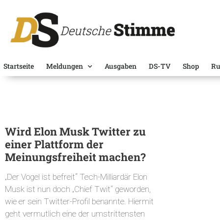
Startseite
Meldungen
Ausgaben
DS-TV
Shop
Ru
Wird Elon Musk Twitter zu
einer Plattform der
Meinungsfreiheit machen?
„Der Vogel ist befreit“ Tech-Milliardär Elon
Musk ist nun doch „Chief Twit“ geworden,
wie er sein Twitter-Profil benannte. Hiermit
geht vermutlich eine der umstrittensten