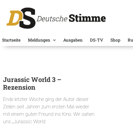
Startseite
Meldungen
Ausgaben
DS-TV
Shop
Ru
Jurassic World 3 –
Rezension
Ende letzter Woche ging der Autor dieser
Zeilen seit Jahren zum ersten Mal wieder
mit einem guten Freund ins Kino. Wir sahen
uns „Jurassic World